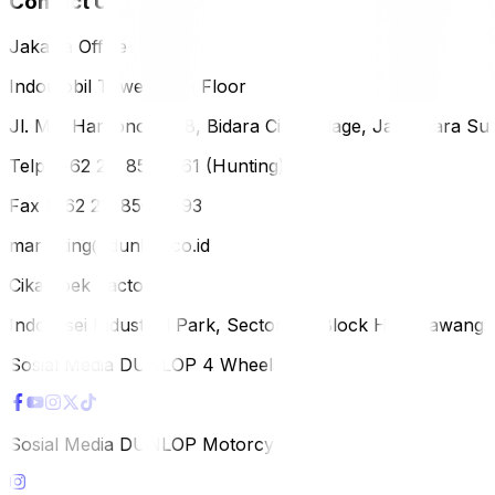
Contact Us
Jakarta Office
Indomobil Tower, 12th Floor
Jl. MT. Haryono Lot 8, Bidara Cina Village, Jatinegara Sub
Telp (+62 21) 851-2561 (Hunting)
Fax (+62 21) 856-5893
marketing@dunlop.co.id
Cikampek Factory
Indotaisei Industrial Park, Sector 1A, Block H, Karawan
Sosial Media DUNLOP 4 Wheels
Sosial Media DUNLOP Motorcycle