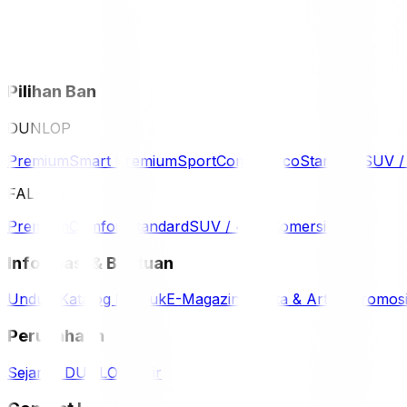
Pilihan Ban
DUNLOP
Premium
Smart Premium
Sport
Comfort
Eco
Standard
SUV 
FALKEN
Premium
Comfort
Standard
SUV / 4WD
Komersil
Informasi & Bantuan
Unduh Katalog Produk
E-Magazine
Berita & Artikel
Promos
Perusahaan
Sejarah DUNLOP
Karir