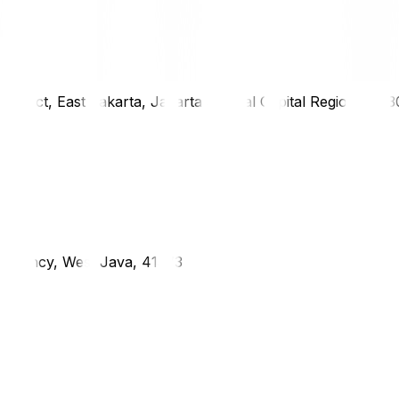
district, East Jakarta, Jakarta Special Capital Region, 1333
g Regency, West Java, 41373