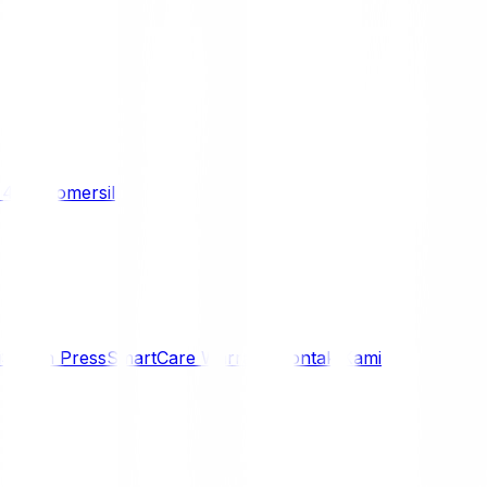
/ 4WD
Komersil
i
Siaran Press
SmartCare Warranty
Kontak Kami