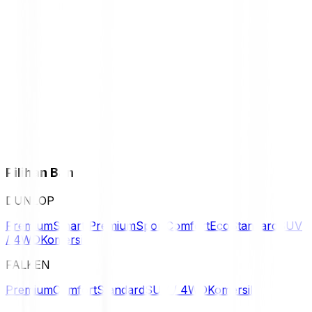
Pilihan Ban
DUNLOP
Premium
Smart Premium
Sport
Comfort
Eco
Standard
SUV
/ 4WD
Komersil
FALKEN
Premium
Comfort
Standard
SUV / 4WD
Komersil