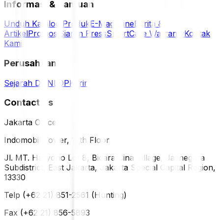
Informasi & Bantuan
Unduh Katalog Produk
E-Magazine
Berita &
Artikel
Promosi
Siaran Press
SmartCare Warranty
Kontak
Kami
Perusahaan
Sejarah DUNLOP
Karir
Contact Us
Jakarta Office
Indomobil Tower, 12th Floor
Jl. MT. Haryono Lot 8, Bidara Cina Village, Jatinegara
Subdistrict, East Jakarta, Jakarta Special Capital Region,
13330
Telp (+62 21) 851-2561 (Hunting)
Fax (+62 21) 856-5893