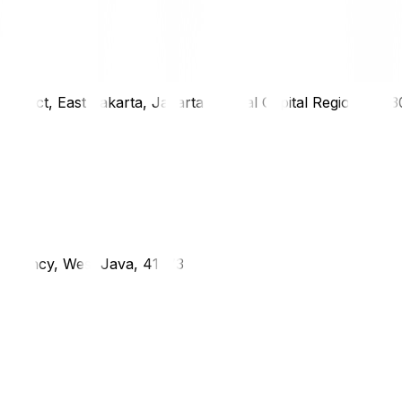
district, East Jakarta, Jakarta Special Capital Region, 1333
g Regency, West Java, 41373