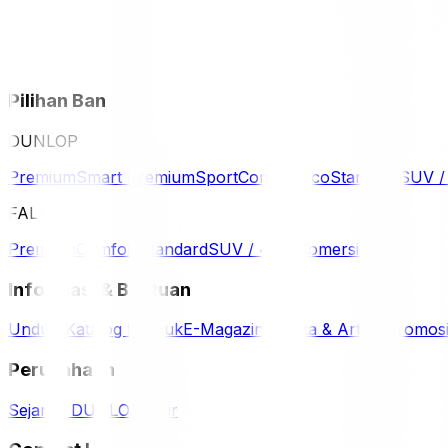
Pilihan Ban
DUNLOP
Premium
Smart Premium
Sport
Comfort
Eco
Standard
SUV 
FALKEN
Premium
Comfort
Standard
SUV / 4WD
Komersil
Informasi & Bantuan
Unduh Katalog Produk
E-Magazine
Berita & Artikel
Promos
Perusahaan
Sejarah DUNLOP
Karir