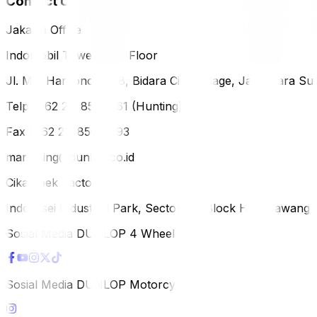
Contact Us
Jakarta Office
Indomobil Tower, 12th Floor
Jl. MT. Haryono Lot 8, Bidara Cina Village, Jatinegara Sub
Telp (+62 21) 851-2561 (Hunting)
Fax (+62 21) 856-5893
marketing@dunlop.co.id
Cikampek Factory
Indotaisei Industrial Park, Sector 1A, Block H, Karawan
Sosial Media DUNLOP 4 Wheels
Sosial Media DUNLOP Motorcycle