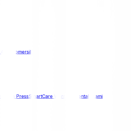
/ 4WD
Komersil
i
Siaran Press
SmartCare Warranty
Kontak Kami