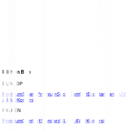
Pilihan Ban
DUNLOP
Premium
Smart Premium
Sport
Comfort
Eco
Standard
SUV
/ 4WD
Komersil
FALKEN
Premium
Comfort
Standard
SUV / 4WD
Komersil