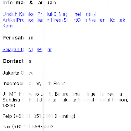
Informasi & Bantuan
Unduh Katalog Produk
E-Magazine
Berita &
Artikel
Promosi
Siaran Press
SmartCare Warranty
Kontak
Kami
Perusahaan
Sejarah DUNLOP
Karir
Contact Us
Jakarta Office
Indomobil Tower, 12th Floor
Jl. MT. Haryono Lot 8, Bidara Cina Village, Jatinegara
Subdistrict, East Jakarta, Jakarta Special Capital Region,
13330
Telp (+62 21) 851-2561 (Hunting)
Fax (+62 21) 856-5893