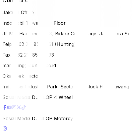
Contact Us
Jakarta Office
Indomobil Tower, 12th Floor
Jl. MT. Haryono Lot 8, Bidara Cina Village, Jatinegara Sub
Telp (+62 21) 851-2561 (Hunting)
Fax (+62 21) 856-5893
marketing@dunlop.co.id
Cikampek Factory
Indotaisei Industrial Park, Sector 1A, Block H, Karawan
Sosial Media DUNLOP 4 Wheels
Sosial Media DUNLOP Motorcycle