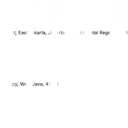
district, East Jakarta, Jakarta Special Capital Region, 1333
g Regency, West Java, 41373