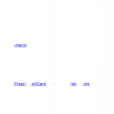
/ 4WD
Komersil
i
Siaran Press
SmartCare Warranty
Kontak Kami