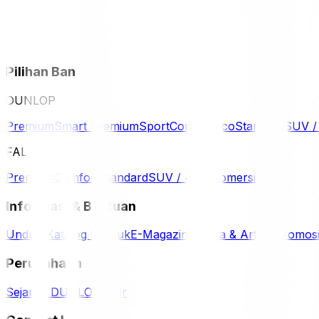
Pilihan Ban
DUNLOP
Premium
Smart Premium
Sport
Comfort
Eco
Standard
SUV 
FALKEN
Premium
Comfort
Standard
SUV / 4WD
Komersil
Informasi & Bantuan
Unduh Katalog Produk
E-Magazine
Berita & Artikel
Promos
Perusahaan
Sejarah DUNLOP
Karir