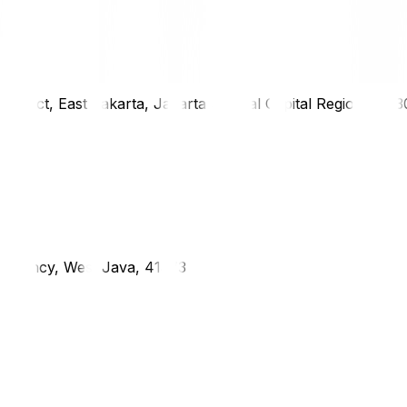
district, East Jakarta, Jakarta Special Capital Region, 1333
g Regency, West Java, 41373