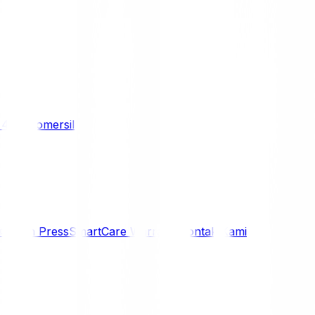
/ 4WD
Komersil
i
Siaran Press
SmartCare Warranty
Kontak Kami