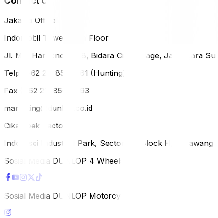
Contact Us
Jakarta Office
Indomobil Tower, 12th Floor
Jl. MT. Haryono Lot 8, Bidara Cina Village, Jatinegara Sub
Telp (+62 21) 851-2561 (Hunting)
Fax (+62 21) 856-5893
marketing@dunlop.co.id
Cikampek Factory
Indotaisei Industrial Park, Sector 1A, Block H, Karawan
Sosial Media DUNLOP 4 Wheels
Sosial Media DUNLOP Motorcycle