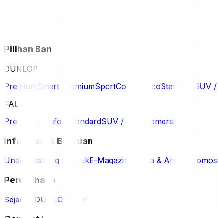
Pilihan Ban
DUNLOP
Premium
Smart Premium
Sport
Comfort
Eco
Standard
SUV 
FALKEN
Premium
Comfort
Standard
SUV / 4WD
Komersil
Informasi & Bantuan
Unduh Katalog Produk
E-Magazine
Berita & Artikel
Promos
Perusahaan
Sejarah DUNLOP
Karir