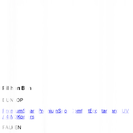
Pilihan Ban
DUNLOP
Premium
Smart Premium
Sport
Comfort
Eco
Standard
SUV
/ 4WD
Komersil
FALKEN