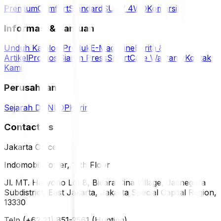
Premium
Comfort
Standard
SUV / 4WD
Komersil
Informasi & Bantuan
Unduh Katalog Produk
E-Magazine
Berita &
Artikel
Promosi
Siaran Press
SmartCare Warranty
Kontak
Kami
Perusahaan
Sejarah DUNLOP
Karir
Contact Us
Jakarta Office
Indomobil Tower, 12th Floor
Jl. MT. Haryono Lot 8, Bidara Cina Village, Jatinegara
Subdistrict, East Jakarta, Jakarta Special Capital Region,
13330
Telp (+62 21) 851-2561 (Hunting)