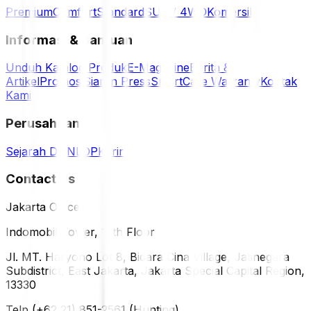
Premium
Comfort
Standard
SUV / 4WD
Komersil
Informasi & Bantuan
Unduh Katalog Produk
E-Magazine
Berita &
Artikel
Promosi
Siaran Press
SmartCare Warranty
Kontak
Kami
Perusahaan
Sejarah DUNLOP
Karir
Contact Us
Jakarta Office
Indomobil Tower, 12th Floor
Jl. MT. Haryono Lot 8, Bidara Cina Village, Jatinegara
Subdistrict, East Jakarta, Jakarta Special Capital Region,
13330
Telp (+62 21) 851-2561 (Hunting)