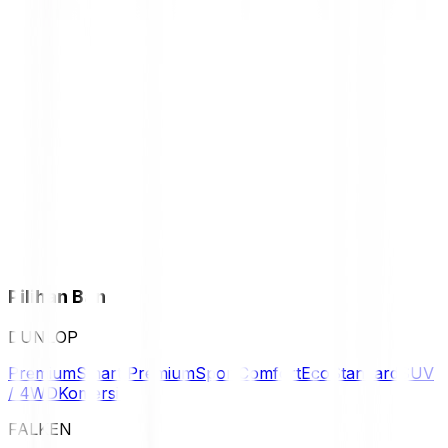
Pilihan Ban
DUNLOP
Premium
Smart Premium
Sport
Comfort
Eco
Standard
SUV
/ 4WD
Komersil
FALKEN