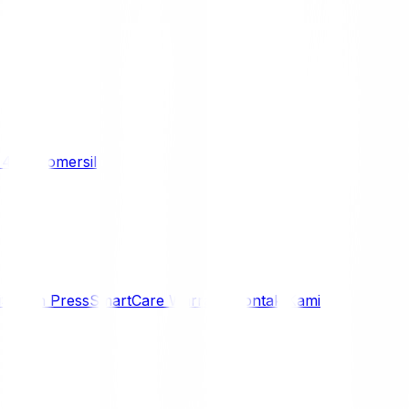
/ 4WD
Komersil
i
Siaran Press
SmartCare Warranty
Kontak Kami