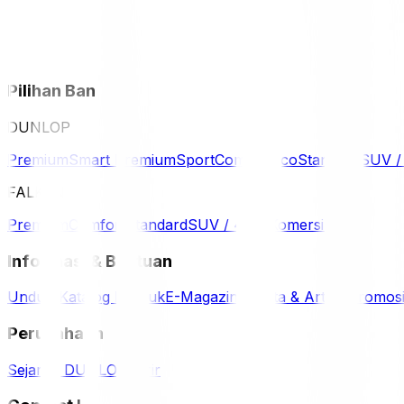
Pilihan Ban
DUNLOP
Premium
Smart Premium
Sport
Comfort
Eco
Standard
SUV 
FALKEN
Premium
Comfort
Standard
SUV / 4WD
Komersil
Informasi & Bantuan
Unduh Katalog Produk
E-Magazine
Berita & Artikel
Promos
Perusahaan
Sejarah DUNLOP
Karir