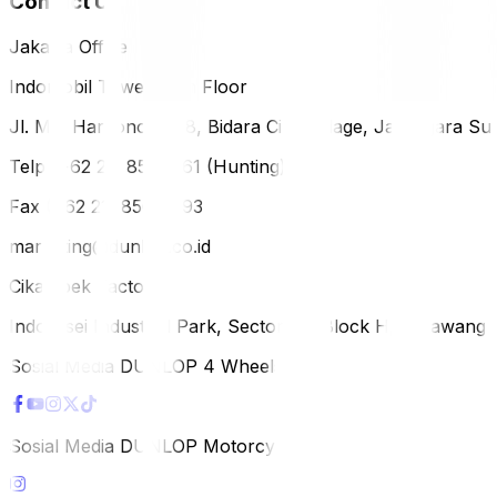
Contact Us
Jakarta Office
Indomobil Tower, 12th Floor
Jl. MT. Haryono Lot 8, Bidara Cina Village, Jatinegara Sub
Telp (+62 21) 851-2561 (Hunting)
Fax (+62 21) 856-5893
marketing@dunlop.co.id
Cikampek Factory
Indotaisei Industrial Park, Sector 1A, Block H, Karawan
Sosial Media DUNLOP 4 Wheels
Sosial Media DUNLOP Motorcycle