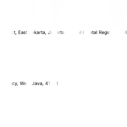
district, East Jakarta, Jakarta Special Capital Region, 1333
g Regency, West Java, 41373