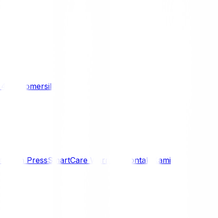
/ 4WD
Komersil
i
Siaran Press
SmartCare Warranty
Kontak Kami