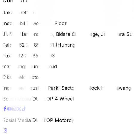
Contact Us
Jakarta Office
Indomobil Tower, 12th Floor
Jl. MT. Haryono Lot 8, Bidara Cina Village, Jatinegara Sub
Telp (+62 21) 851-2561 (Hunting)
Fax (+62 21) 856-5893
marketing@dunlop.co.id
Cikampek Factory
Indotaisei Industrial Park, Sector 1A, Block H, Karawan
Sosial Media DUNLOP 4 Wheels
Sosial Media DUNLOP Motorcycle