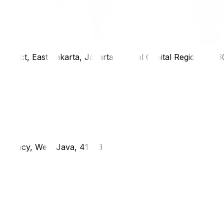
district, East Jakarta, Jakarta Special Capital Region, 1333
g Regency, West Java, 41373