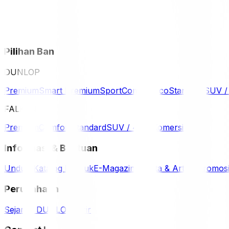
Pilihan Ban
DUNLOP
Premium
Smart Premium
Sport
Comfort
Eco
Standard
SUV 
FALKEN
Premium
Comfort
Standard
SUV / 4WD
Komersil
Informasi & Bantuan
Unduh Katalog Produk
E-Magazine
Berita & Artikel
Promos
Perusahaan
Sejarah DUNLOP
Karir