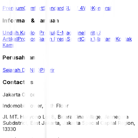
Premium
Comfort
Standard
SUV / 4WD
Komersil
Informasi & Bantuan
Unduh Katalog Produk
E-Magazine
Berita &
Artikel
Promosi
Siaran Press
SmartCare Warranty
Kontak
Kami
Perusahaan
Sejarah DUNLOP
Karir
Contact Us
Jakarta Office
Indomobil Tower, 12th Floor
Jl. MT. Haryono Lot 8, Bidara Cina Village, Jatinegara
Subdistrict, East Jakarta, Jakarta Special Capital Region,
13330