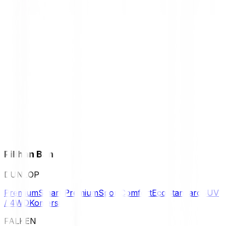
Pilihan Ban
DUNLOP
Premium
Smart Premium
Sport
Comfort
Eco
Standard
SUV
/ 4WD
Komersil
FALKEN