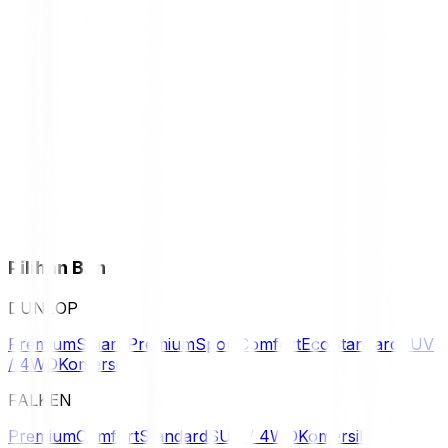
Pilihan Ban
DUNLOP
Premium
Smart Premium
Sport
Comfort
Eco
Standard
SUV
/ 4WD
Komersil
FALKEN
Premium
Comfort
Standard
SUV / 4WD
Komersil