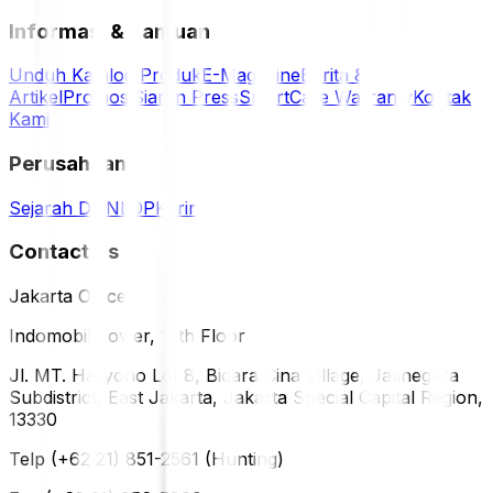
Informasi & Bantuan
Unduh Katalog Produk
E-Magazine
Berita &
Artikel
Promosi
Siaran Press
SmartCare Warranty
Kontak
Kami
Perusahaan
Sejarah DUNLOP
Karir
Contact Us
Jakarta Office
Indomobil Tower, 12th Floor
Jl. MT. Haryono Lot 8, Bidara Cina Village, Jatinegara
Subdistrict, East Jakarta, Jakarta Special Capital Region,
13330
Telp (+62 21) 851-2561 (Hunting)