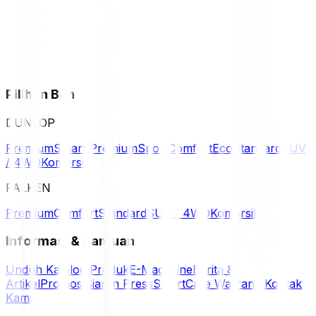
Pilihan Ban
DUNLOP
Premium
Smart Premium
Sport
Comfort
Eco
Standard
SUV
/ 4WD
Komersil
FALKEN
Premium
Comfort
Standard
SUV / 4WD
Komersil
Informasi & Bantuan
Unduh Katalog Produk
E-Magazine
Berita &
Artikel
Promosi
Siaran Press
SmartCare Warranty
Kontak
Kami