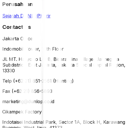
Perusahaan
Sejarah DUNLOP
Karir
Contact Us
Jakarta Office
Indomobil Tower, 12th Floor
Jl. MT. Haryono Lot 8, Bidara Cina Village, Jatinegara
Subdistrict, East Jakarta, Jakarta Special Capital Region,
13330
Telp (+62 21) 851-2561 (Hunting)
Fax (+62 21) 856-5893
marketing@dunlop.co.id
Cikampek Factory
Indotaisei Industrial Park, Sector 1A, Block H, Karawang
Regency, West Java, 41373