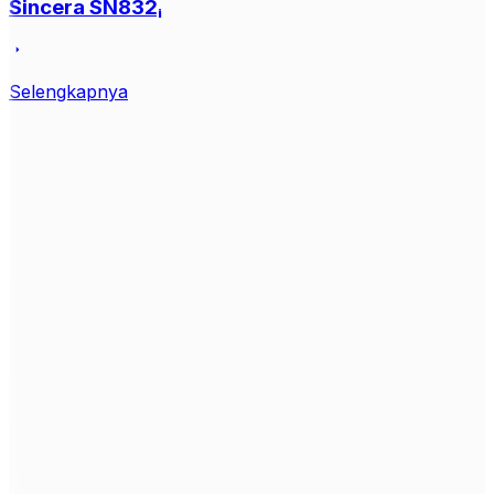
Sincera SN832ᵢ
Selengkapnya