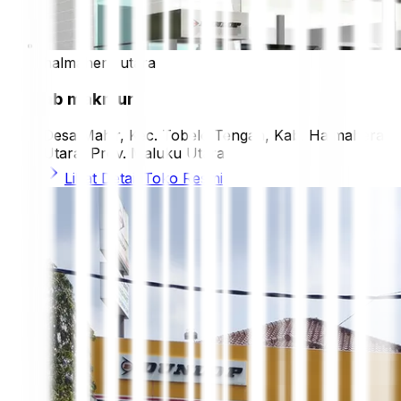
halmahera utara
ab makmur
Desa Mahir, Kec. Tobelo Tengah, Kab. Halmahera
Utara, Prov. Maluku Utara
Lihat Detail Toko Resmi