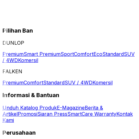
Pilihan Ban
DUNLOP
Premium
Smart Premium
Sport
Comfort
Eco
Standard
SUV
/ 4WD
Komersil
FALKEN
Premium
Comfort
Standard
SUV / 4WD
Komersil
Informasi & Bantuan
Unduh Katalog Produk
E-Magazine
Berita &
Artikel
Promosi
Siaran Press
SmartCare Warranty
Kontak
Kami
Perusahaan