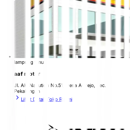
lampung timur
aaf motor
Jl. AH Nasution No.51, Desa Adirejo, Kec.
Pekalongan
Lihat Detail Toko Resmi