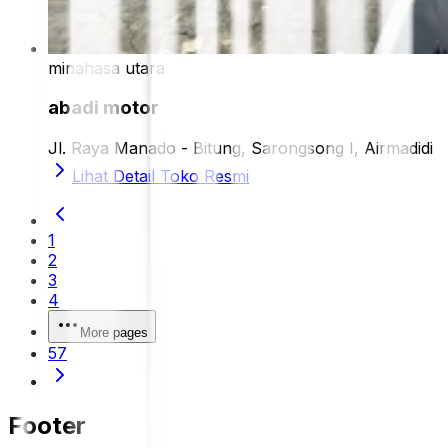
minahasa utara
abadi motor
Jl. Raya Manado - Bitung, Sarongsong I, Airmadidi
Lihat Detail Toko Resmi
1
2
3
4
More pages
57
Footer