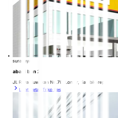
surabaya
abadi ban 2
Jl. Raya Kuwukan No.78, Lontar, Sambikerep
Lihat Detail Toko Resmi