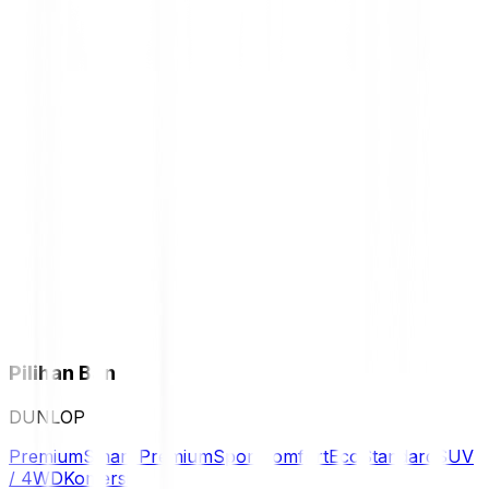
Pilihan Ban
DUNLOP
Premium
Smart Premium
Sport
Comfort
Eco
Standard
SUV
/ 4WD
Komersil