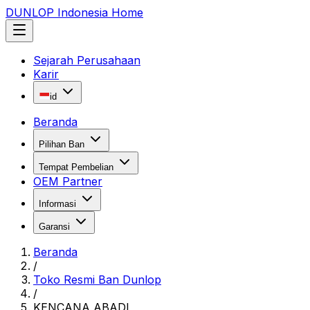
DUNLOP Indonesia Home
Sejarah Perusahaan
Karir
id
Beranda
Pilihan Ban
Tempat Pembelian
OEM Partner
Informasi
Garansi
Beranda
/
Toko Resmi Ban Dunlop
/
KENCANA ABADI