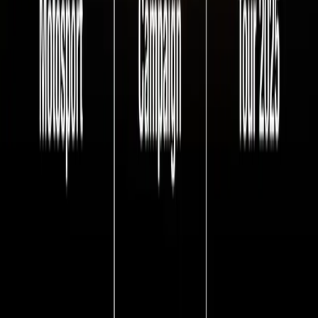
yang Wajib Dicek Berkala
Kenali komponen kelistrikan mobil yang wajib
diperiksa secara berkala, mulai dari aki,
alternator, starter, hingga sistem pengapian
untuk menjaga performa dan keamanan
kendaraan.