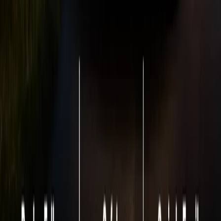
14 Juni 2026
Servis Rutin Motor agar
Mesin Tetap Awet
Panduan lengkap servis rutin motor, mulai
dari jadwal servis berdasarkan kilometer,
pengecekan oli, rem, ban, hingga CVT agar
mesin tetap awet dan performa optimal.