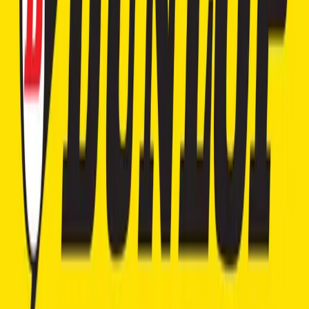
September 2025, di Berlin, Jerman, Sumitomo Rubber
Industries, Ltd. secara resmi mengumumkan bahwa Dunlop
menjadi partner ban resmi untuk game simulasi balap Gran
Turismo 7 di konsol PlayStation 4 dan PlayStation 5 dan
ajang Gran Turismo World Series, yaitu turnamen esports
berskala global yang diikuti para pemain terbaik dari
berbagai negara.