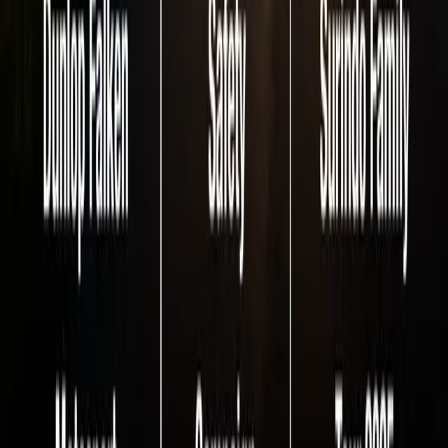
14 Juni 2026
Komponen Kelistrikan Mobil