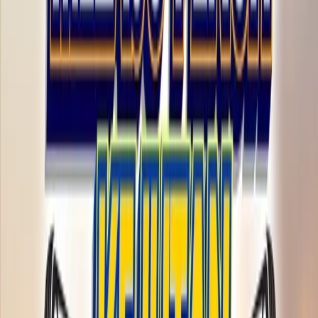
Bagi Dunlop, kemitraan ini lebih dari sekadar penempatan
logo dalam game. Ini merupakan bentuk kolaborasi yang
menggabungkan teknologi nyata dan simulasi digital untuk
menghadirkan pengalaman berkendara yang semakin
realistis dan berkelanjutan.
“Kami, Dunlop, merasa sangat terhormat dapat menjadi
bagian dari Gran Turismo, sebuah ajang yang memikat para
penggemar motorsport di seluruh dunia. Gran Turismo
merupakan entitas inovatif yang menghubungkan dunia
nyata dan virtual, dan telah membuka kemungkinan baru
dalam dunia motorsport. Selama lebih dari 100 tahun,
Dunlop telah membangun rekam jejak di berbagai ajang
balap di seluruh dunia, dan dengan menggabungkan
teknologi simulasi mutakhir serta pengalaman panjang kami,
kami terus mendorong pengembangan ban yang
berperforma tinggi dan berkelanjutan. Melalui kemitraan ini,