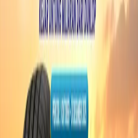
Melalui kemitraan ini, Dunlop memperkuat komitmennya
dalam mendukung masa depan motorsport, baik di dunia
nyata maupun dunia digital. Perpaduan antara sejarah
panjang Dunlop dalam balapan dan kecanggihan simulasi
Gran Turismo menjadi simbol masa depan industri otomotif:
inovatif, berkelanjutan, dan penuh kolaborasi.