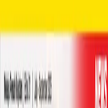
Kemitraan ini menandai langkah strategis Dunlop dalam
memperkuat citra globalnya di dunia otomotif dan
motorsport, dengan menjembatani pengalaman
berkendara antara dunia nyata dan dunia virtual.
Kolaborasi Dua Dunia