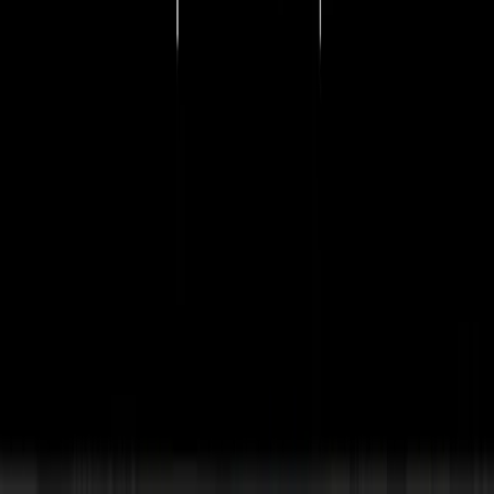
12 Juni 2026
Sistem Rem Mobil: Fungsi,
Jenis, dan Cara Merawatnya
Kenali fungsi sistem rem mobil, jenis-jenis rem,
cara kerja, komponen utama, tanda rem
bermasalah, dan tips perawatan agar
pengereman tetap optimal dan aman.