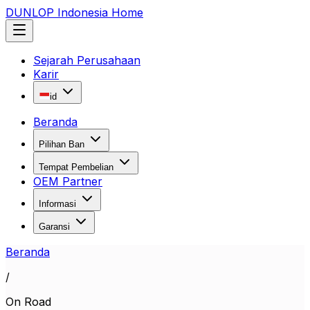
DUNLOP Indonesia Home
Sejarah Perusahaan
Karir
id
Beranda
Pilihan Ban
Tempat Pembelian
OEM Partner
Informasi
Garansi
Beranda
/
On Road