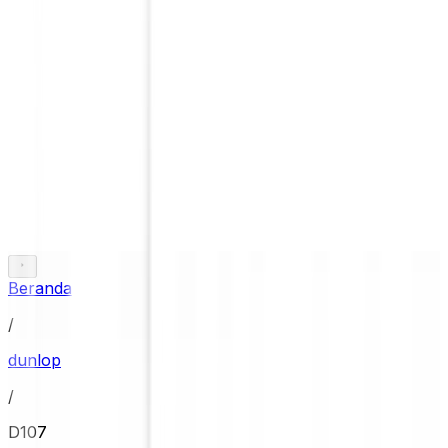
Beranda
/
dunlop
/
D107