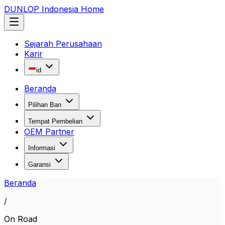
DUNLOP Indonesia Home
Sejarah Perusahaan
Karir
id
Beranda
Pilihan Ban
Tempat Pembelian
OEM Partner
Informasi
Garansi
Beranda
/
On Road