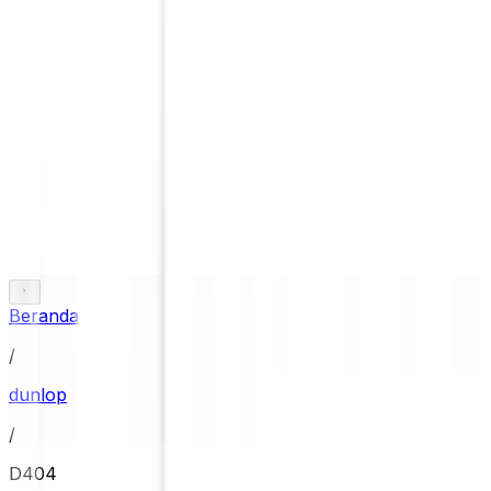
Beranda
/
dunlop
/
D404