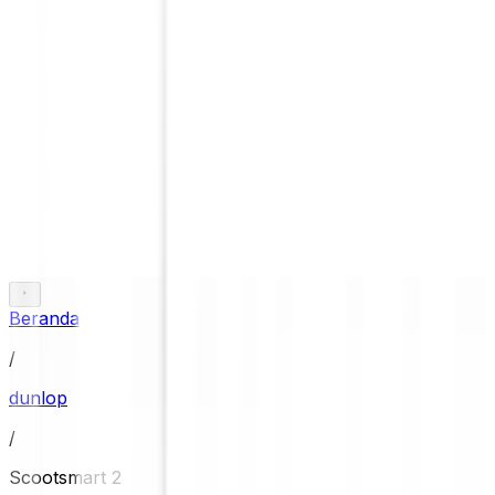
Beranda
/
dunlop
/
Scootsmart 2