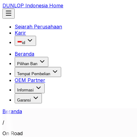
DUNLOP Indonesia Home
Sejarah Perusahaan
Karir
id
Beranda
Pilihan Ban
Tempat Pembelian
OEM Partner
Informasi
Garansi
Beranda
/
On Road