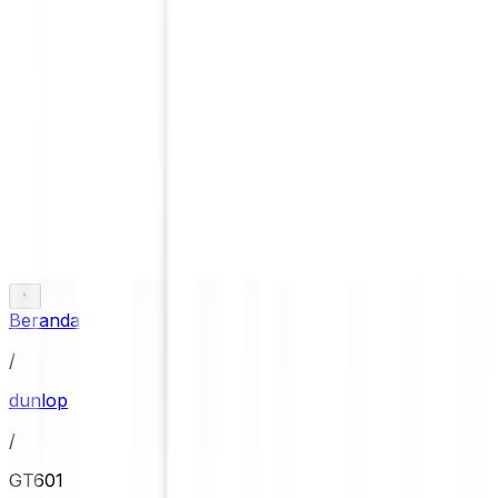
Beranda
/
dunlop
/
GT601