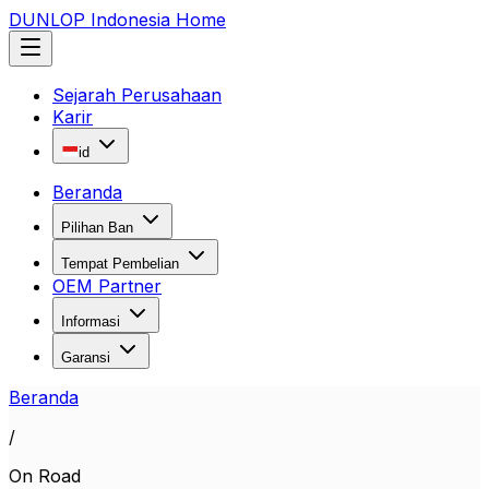
DUNLOP Indonesia Home
Sejarah Perusahaan
Karir
id
Beranda
Pilihan Ban
Tempat Pembelian
OEM Partner
Informasi
Garansi
Beranda
/
On Road