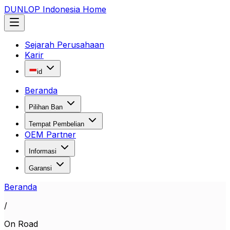
DUNLOP Indonesia Home
Sejarah Perusahaan
Karir
id
Beranda
Pilihan Ban
Tempat Pembelian
OEM Partner
Informasi
Garansi
Beranda
/
On Road