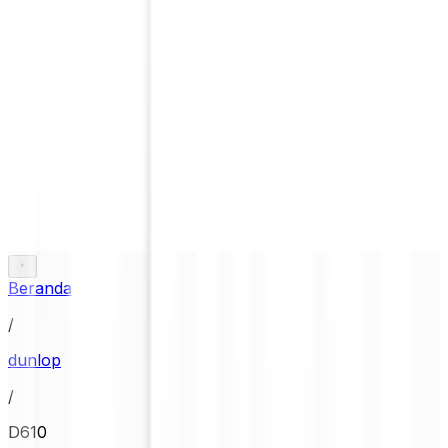
Beranda
/
dunlop
/
D610