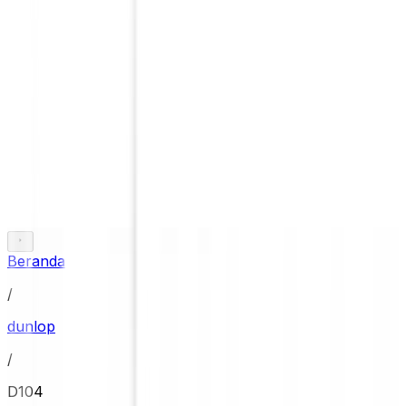
Beranda
/
dunlop
/
D104