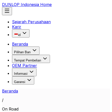
DUNLOP Indonesia Home
Sejarah Perusahaan
Karir
id
Beranda
Pilihan Ban
Tempat Pembelian
OEM Partner
Informasi
Garansi
Beranda
/
On Road