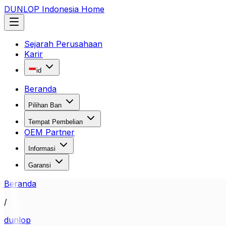
DUNLOP Indonesia Home
Sejarah Perusahaan
Karir
id
Beranda
Pilihan Ban
Tempat Pembelian
OEM Partner
Informasi
Garansi
Beranda
/
dunlop