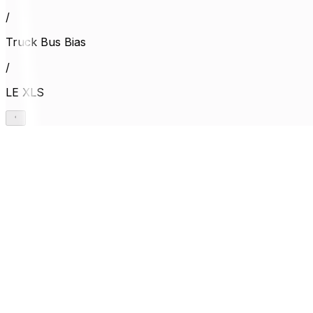
/
Truck Bus Bias
/
LE XLS