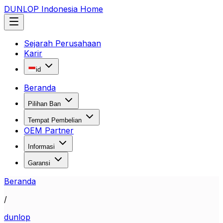
DUNLOP Indonesia Home
Sejarah Perusahaan
Karir
id
Beranda
Pilihan Ban
Tempat Pembelian
OEM Partner
Informasi
Garansi
Beranda
/
dunlop