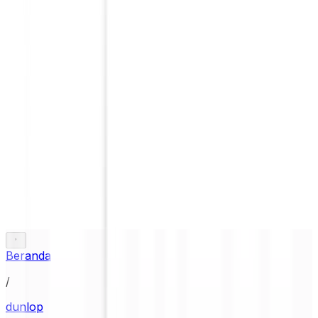
Beranda
/
dunlop