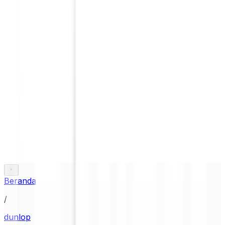
Beranda
/
dunlop