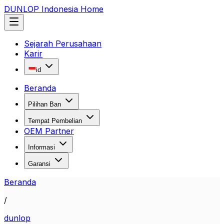
DUNLOP Indonesia Home
Sejarah Perusahaan
Karir
id
Beranda
Pilihan Ban
Tempat Pembelian
OEM Partner
Informasi
Garansi
Beranda
/
dunlop