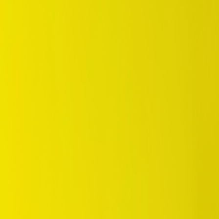
/
Standard
/
SP 31