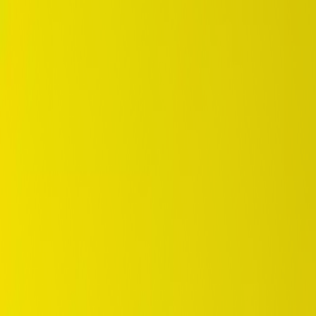
DUNLOP Indonesia Home
Sejarah Perusahaan
Karir
id
Beranda
Pilihan Ban
Tempat Pembelian
OEM Partner
Informasi
Garansi
Beranda
/
dunlop