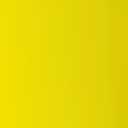
/
Eco
/
Enasave EC300