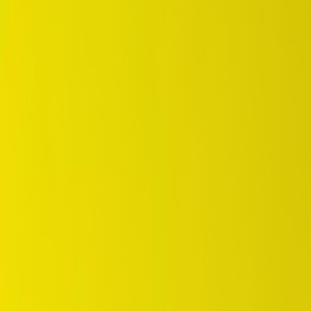
DUNLOP Indonesia Home
Sejarah Perusahaan
Karir
id
Beranda
Pilihan Ban
Tempat Pembelian
OEM Partner
Informasi
Garansi
Beranda
/
dunlop