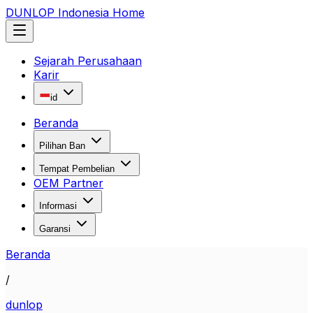
DUNLOP Indonesia Home
Sejarah Perusahaan
Karir
id
Beranda
Pilihan Ban
Tempat Pembelian
OEM Partner
Informasi
Garansi
Beranda
/
dunlop