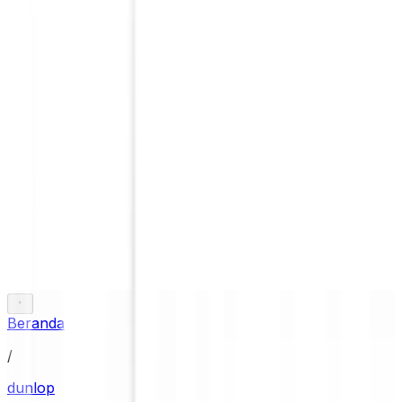
Beranda
/
dunlop