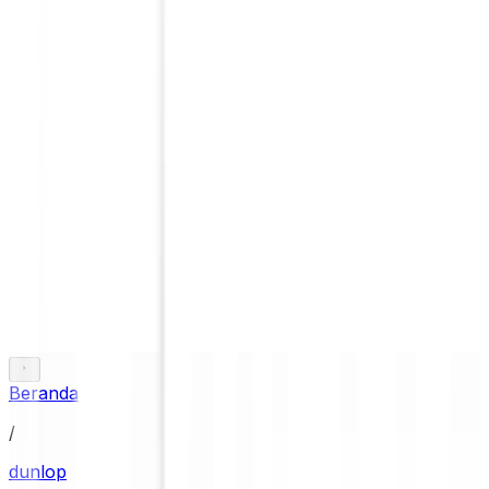
Beranda
/
dunlop