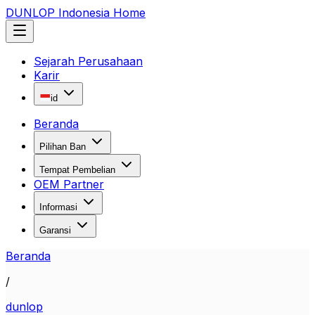
DUNLOP Indonesia Home
Sejarah Perusahaan
Karir
id
Beranda
Pilihan Ban
Tempat Pembelian
OEM Partner
Informasi
Garansi
Beranda
/
dunlop