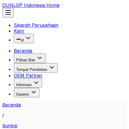
DUNLOP Indonesia Home
Sejarah Perusahaan
Karir
id
Beranda
Pilihan Ban
Tempat Pembelian
OEM Partner
Informasi
Garansi
Beranda
/
dunlop