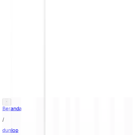
Beranda
/
dunlop