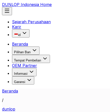
DUNLOP Indonesia Home
Sejarah Perusahaan
Karir
id
Beranda
Pilihan Ban
Tempat Pembelian
OEM Partner
Informasi
Garansi
Beranda
/
dunlop