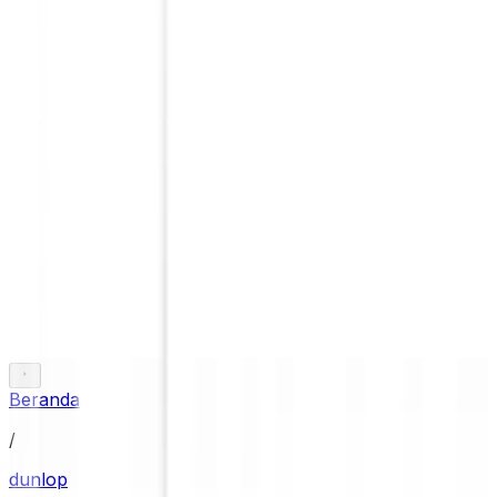
Beranda
/
dunlop