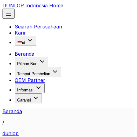
DUNLOP Indonesia Home
Sejarah Perusahaan
Karir
id
Beranda
Pilihan Ban
Tempat Pembelian
OEM Partner
Informasi
Garansi
Beranda
/
dunlop