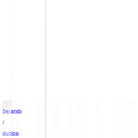
Beranda
/
dunlop