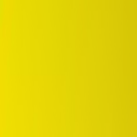
DUNLOP Indonesia Home
Sejarah Perusahaan
Karir
id
Beranda
Pilihan Ban
Tempat Pembelian
OEM Partner
Informasi
Garansi
Beranda
/
dunlop