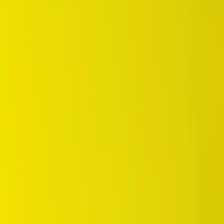
/
Standard
/
SP 31