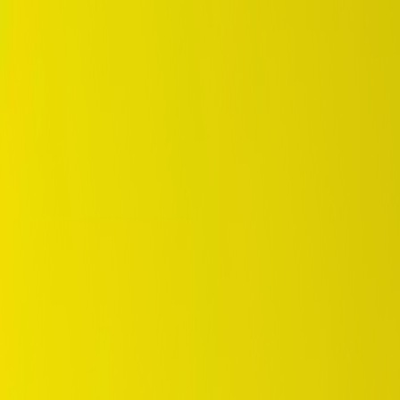
DUNLOP Indonesia Home
Sejarah Perusahaan
Karir
id
Beranda
Pilihan Ban
Tempat Pembelian
OEM Partner
Informasi
Garansi
Beranda
/
dunlop