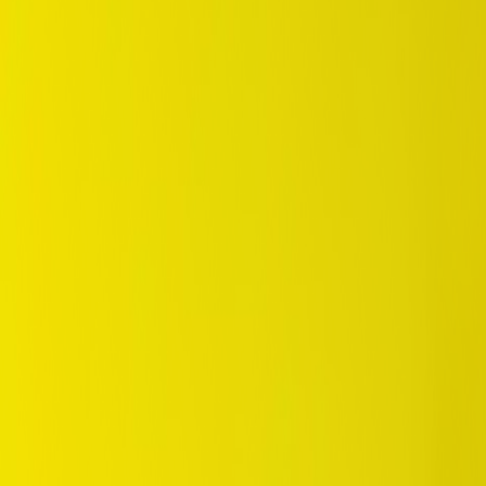
/
SUV / 4WD
/
Grandtrek AT5