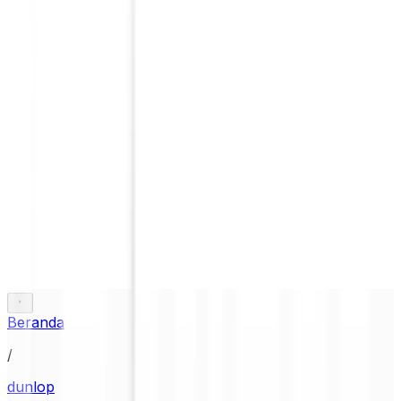
Beranda
/
dunlop