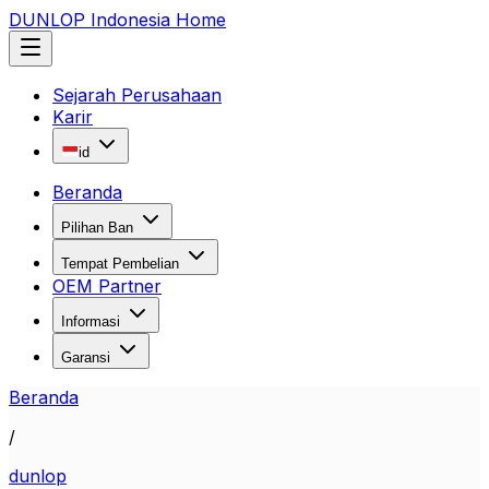
DUNLOP Indonesia Home
Sejarah Perusahaan
Karir
id
Beranda
Pilihan Ban
Tempat Pembelian
OEM Partner
Informasi
Garansi
Beranda
/
dunlop