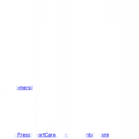
/ 4WD
Komersil
i
Siaran Press
SmartCare Warranty
Kontak Kami