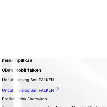
menampillkan
:
0
Ban Mobil
falken
Unduh Katalog Ban FALKEN
Unduh Katalog Ban FALKEN
Produk Tidak Ditemukan