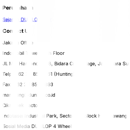
Perusahaan
Sejarah DUNLOP
Karir
Contact Us
Jakarta Office
Indomobil Tower, 12th Floor
Jl. MT. Haryono Lot 8, Bidara Cina Village, Jatinegara Sub
Telp (+62 21) 851-2561 (Hunting)
Fax (+62 21) 856-5893
marketing@dunlop.co.id
Cikampek Factory
Indotaisei Industrial Park, Sector 1A, Block H, Karawan
Sosial Media DUNLOP 4 Wheels