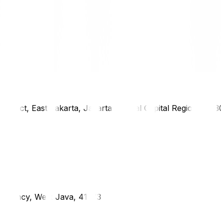
district, East Jakarta, Jakarta Special Capital Region, 1333
g Regency, West Java, 41373