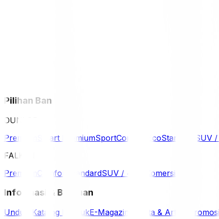
Pilihan Ban
DUNLOP
Premium
Smart Premium
Sport
Comfort
Eco
Standard
SUV 
FALKEN
Premium
Comfort
Standard
SUV / 4WD
Komersil
Informasi & Bantuan
Unduh Katalog Produk
E-Magazine
Berita & Artikel
Promos