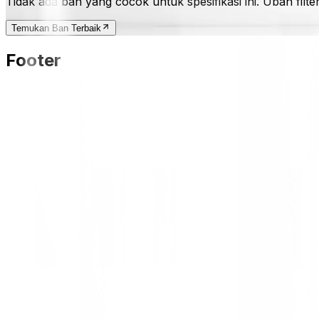
Tidak ada ban yang cocok untuk spesifikasi ini. Ubah filt
Temukan Ban Terbaik
Footer