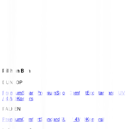
Pilihan Ban
DUNLOP
Premium
Smart Premium
Sport
Comfort
Eco
Standard
SUV
/ 4WD
Komersil
FALKEN
Premium
Comfort
Standard
SUV / 4WD
Komersil