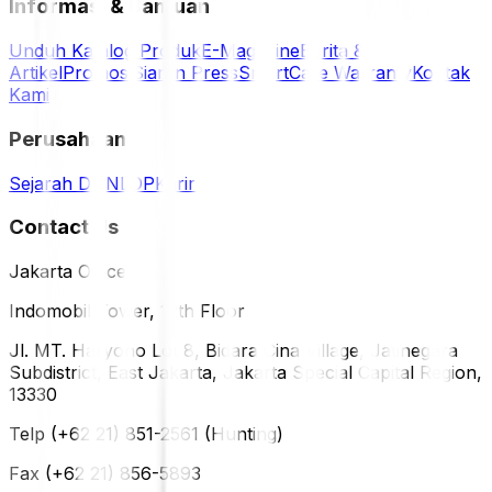
Informasi & Bantuan
Unduh Katalog Produk
E-Magazine
Berita &
Artikel
Promosi
Siaran Press
SmartCare Warranty
Kontak
Kami
Perusahaan
Sejarah DUNLOP
Karir
Contact Us
Jakarta Office
Indomobil Tower, 12th Floor
Jl. MT. Haryono Lot 8, Bidara Cina Village, Jatinegara
Subdistrict, East Jakarta, Jakarta Special Capital Region,
13330
Telp (+62 21) 851-2561 (Hunting)
Fax (+62 21) 856-5893