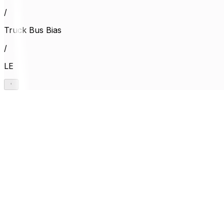
/
Truck Bus Bias
/
LE