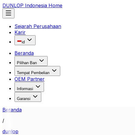
DUNLOP Indonesia Home
Sejarah Perusahaan
Karir
id
Beranda
Pilihan Ban
Tempat Pembelian
OEM Partner
Informasi
Garansi
Beranda
/
dunlop